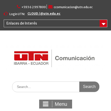
Skip
+593 6 2 997800
ccomunicacion@utn.edu.ec
to
content
CLOUD /@utn.edu.ec
Login UTN:
Enlaces de Interés
Search
for:
Menu