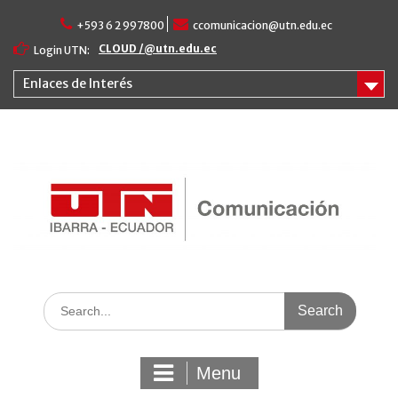
Skip
+593 6 2 997800
ccomunicacion@utn.edu.ec
to
content
CLOUD /@utn.edu.ec
Login UTN:
Enlaces de Interés
Search
for:
Menu