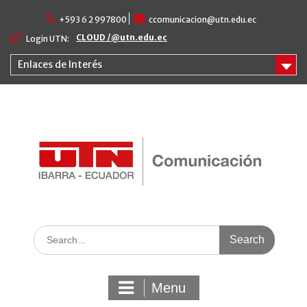
Skip
+593 6 2 997800
ccomunicacion@utn.edu.ec
to
content
CLOUD /@utn.edu.ec
Login UTN:
Enlaces de Interés
Search
for:
Menu