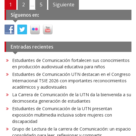
Navegación
1
2
5
Siguiente
…
de
Síguenos en:
entradas
Entradas recientes
Estudiantes de Comunicación fortalecen sus conocimientos
en producción audiovisual educativa para niños
Estudiantes de Comunicación UTN destacan en el Congreso
Internacional TSIE 2026 con importantes reconocimientos
académicos y audiovisuales
La Carrera de Comunicación de la UTN da la bienvenida a su
decimosexta generación de estudiantes
Estudiantes de Comunicación de la UTN presentan
exposición multimedia inclusiva sobre mujeres con
discapacidad
Grupo de Lectura de la carrera de Comunicación: un espacio
consolidado para leer, reflexionar y compartir